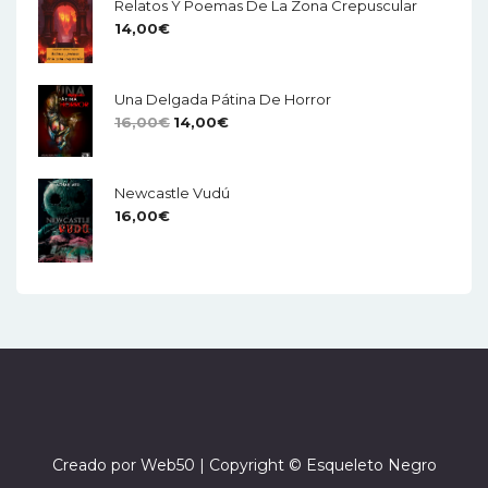
Relatos Y Poemas De La Zona Crepuscular
14,00
€
Una Delgada Pátina De Horror
El
El
16,00
€
14,00
€
Precio
Precio
Original
Actual
Newcastle Vudú
Era:
Es:
16,00
€
16,00€.
14,00€.
Creado por
Web50
| Copyright © Esqueleto Negro