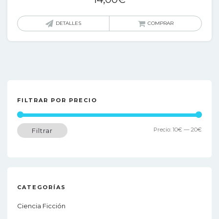
DETALLES
COMPRAR
FILTRAR POR PRECIO
Preci
Preci
Precio:
10€
—
20€
Filtrar
míni
máxi
CATEGORÍAS
Ciencia Ficción