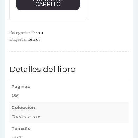
cantidad
CARRITO
Categoría:
Terror
Etiqueta:
Terror
Detalles del libro
Páginas
186
Colección
Thriller terror
Tamaño
14×21