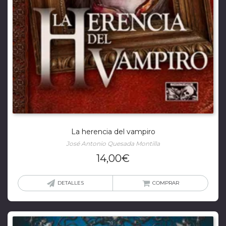
La herencia del vampiro
José Antonio Quesada Montilla
14,00
€
DETALLES
COMPRAR