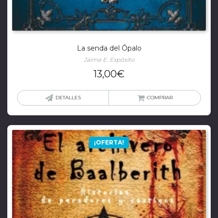
La senda del Ópalo
Jaime E. Expósito
13,00
€
DETALLES
COMPRAR
¡OFERTA!