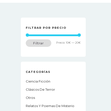
FILTRAR POR PRECIO
Precio
Precio
Precio:
10€
—
20€
Filtrar
mínimo
máximo
CATEGORÍAS
Ciencia Ficción
Clásicos De Terror
Otros
Relatos Y Poemas De Misterio