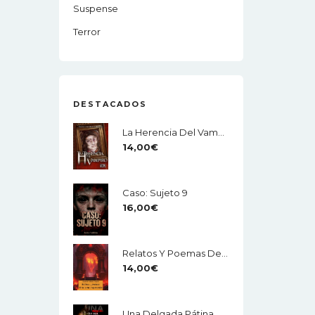
Suspense
Terror
DESTACADOS
La Herencia Del Vampiro
14,00
€
Caso: Sujeto 9
16,00
€
Relatos Y Poemas De La Zona Crepuscular
14,00
€
Una Delgada Pátina De Horror