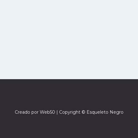
Creado por
Web50
| Copyright © Esqueleto Negro