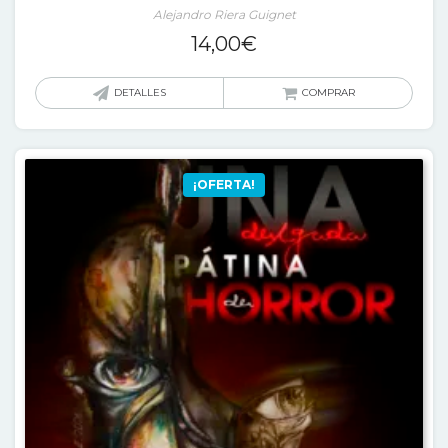
Alejandro Riera Guignet
14,00
€
DETALLES
COMPRAR
¡OFERTA!