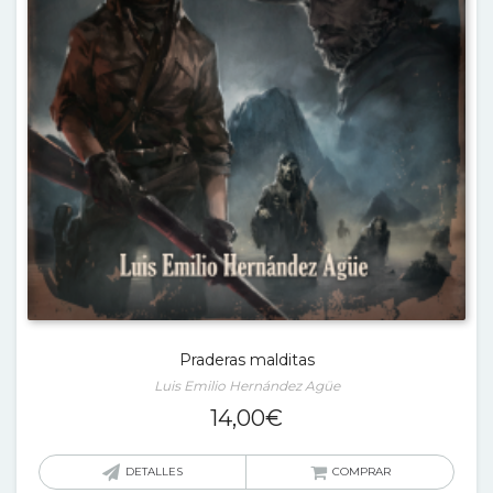
Praderas malditas
Luis Emilio Hernández Agüe
14,00
€
DETALLES
COMPRAR