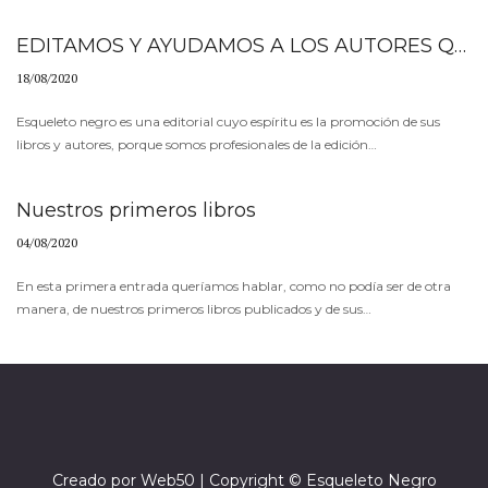
EDITAMOS Y AYUDAMOS A LOS AUTORES QUE DESEEN AUTOEDITAR
18/08/2020
Esqueleto negro es una editorial cuyo espíritu es la promoción de sus
libros y autores, porque somos profesionales de la edición…
Nuestros primeros libros
04/08/2020
En esta primera entrada queríamos hablar, como no podía ser de otra
manera, de nuestros primeros libros publicados y de sus…
Creado por
Web50
| Copyright © Esqueleto Negro