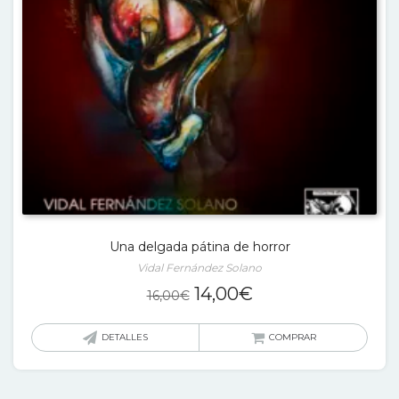
Una delgada pátina de horror
Vidal Fernández Solano
El
El
14,00
€
16,00
€
precio
precio
original
actual
DETALLES
COMPRAR
era:
es:
16,00€.
14,00€.