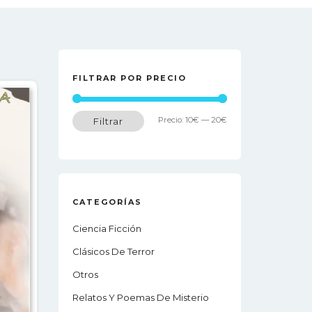
FILTRAR POR PRECIO
Precio
Precio
Precio:
10€
—
20€
Filtrar
mínimo
máximo
CATEGORÍAS
Ciencia Ficción
Clásicos De Terror
Otros
Relatos Y Poemas De Misterio