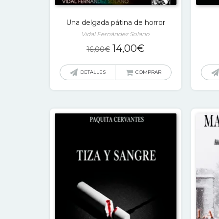
Una delgada pátina de horror
Vidal Fernández Solano
El
El
14,00
€
16,00
€
precio
precio
original
actual
DETALLES
COMPRAR
era:
es:
16,00€.
14,00€.