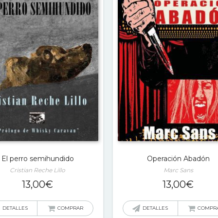
El perro semihundido
Operación Abadón
Cristian Reche Lillo
Marc Sans
13,00
€
13,00
€
DETALLES
COMPRAR
DETALLES
COMPR