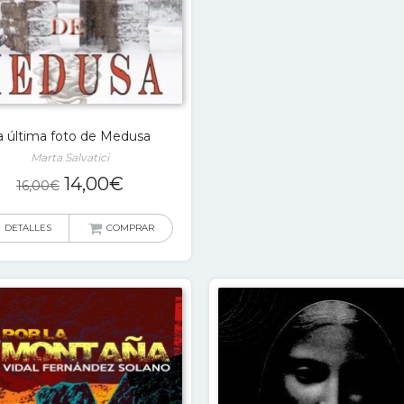
a última foto de Medusa
Marta Salvatici
El
El
14,00
€
16,00
€
precio
precio
original
actual
DETALLES
COMPRAR
era:
es:
16,00€.
14,00€.