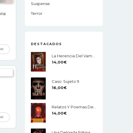
Suspense
ria
Terror
DESTACADOS
AR
La Herencia Del Vampiro
14,00
€
Caso: Sujeto 9
16,00
€
Relatos Y Poemas De La Zona Crepuscular
14,00
€
AR
Una Delgada Pátina De Horror