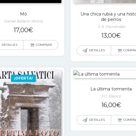
Mó
Una chica rubia y una histo
de perros
Daniel Ballarin Molins
J. A. Fernández
17,00
€
13,00
€
DETALLES
COMPRAR
DETALLES
COMPR
¡OFERTA!
La última tormenta
J.C. Blanco
16,00
€
DETALLES
COMPR