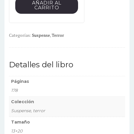
AÑADIR AL
CARRITO
Categorías:
Suspense
,
Terror
Detalles del libro
Páginas
178
Colección
Suspense, terror
Tamaño
13×20