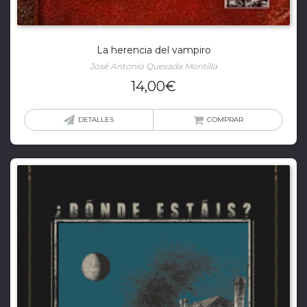
La herencia del vampiro
José Antonio Quesada Montilla
14,00
€
DETALLES
COMPRAR