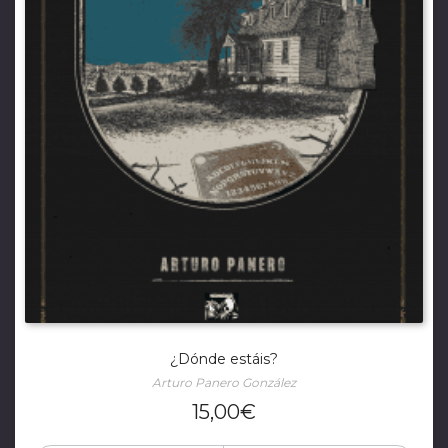
¿Dónde estáis?
Arturo Panero González
15,00
€