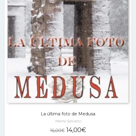
La última foto de Medusa
Marta Salvatici
El
El
14,00
€
16,00
€