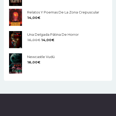
Relatos Y Poemas De La Zona Crepuscular
14,00
€
Una Delgada Pátina De Horror
El
El
16,00
€
14,00
€
Precio
Precio
Original
Actual
Newcastle Vudú
Era:
Es:
16,00
€
16,00€.
14,00€.