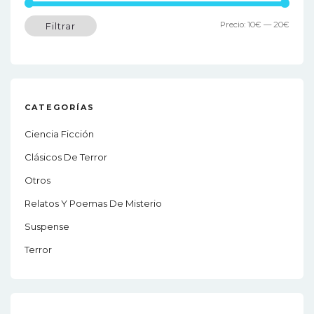
Preci
Preci
Precio:
10€
—
20€
Filtrar
míni
máxi
CATEGORÍAS
Ciencia Ficción
Clásicos De Terror
Otros
Relatos Y Poemas De Misterio
Suspense
Terror