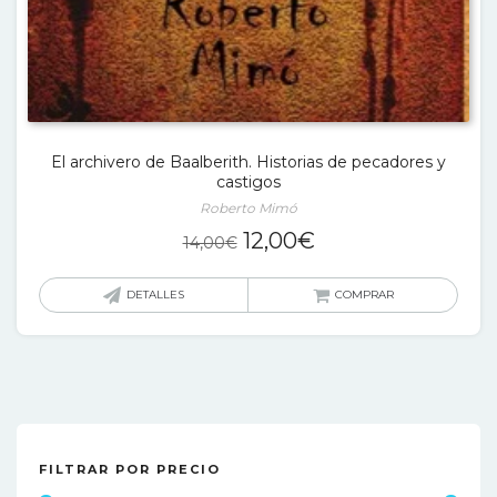
El archivero de Baalberith. Historias de pecadores y
castigos
Roberto Mimó
El
El
12,00
€
14,00
€
precio
precio
original
actual
DETALLES
COMPRAR
era:
es:
14,00€.
12,00€.
FILTRAR POR PRECIO