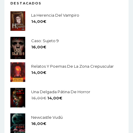
DESTACADOS
La Herencia Del Vampiro
14,00
€
Caso: Sujeto 9
16,00
€
Relatos Y Poemas De La Zona Crepuscular
14,00
€
Una Delgada Pátina De Horror
El
El
16,00
€
14,00
€
Precio
Precio
Original
Actual
Newcastle Vudú
Era:
Es:
16,00
€
16,00€.
14,00€.