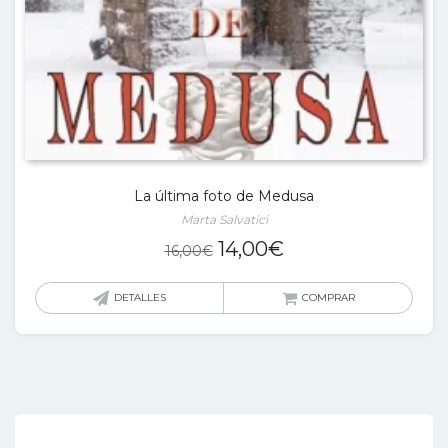
La última foto de Medusa
Marta Salvatici
El
El
14,00
€
16,00
€
precio
precio
original
actual
DETALLES
COMPRAR
era:
es:
16,00€.
14,00€.