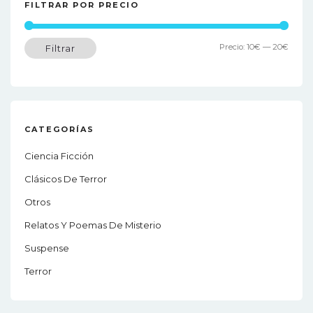
FILTRAR POR PRECIO
Preci
Preci
Precio:
10€
—
20€
Filtrar
míni
máxi
CATEGORÍAS
Ciencia Ficción
Clásicos De Terror
Otros
Relatos Y Poemas De Misterio
Suspense
Terror