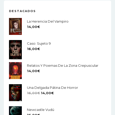
DESTACADOS
La Herencia Del Vampiro
14,00
€
Caso: Sujeto 9
16,00
€
Relatos Y Poemas De La Zona Crepuscular
14,00
€
Una Delgada Pátina De Horror
El
El
16,00
€
14,00
€
Precio
Precio
Original
Actual
Newcastle Vudú
Era:
Es:
16,00
€