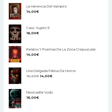
La Herencia Del Vampiro
14,00
€
Caso: Sujeto 9
16,00
€
Relatos Y Poemas De La Zona Crepuscular
14,00
€
Una Delgada Pátina De Horror
El
El
16,00
€
14,00
€
Precio
Precio
Original
Actual
Newcastle Vudú
Era:
Es:
16,00
€
16,00€.
14,00€.