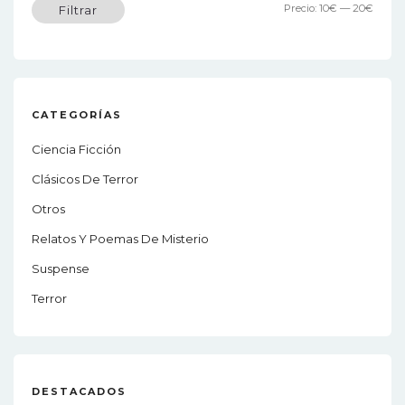
Preci
Preci
Precio:
10€
—
20€
Filtrar
míni
máxi
CATEGORÍAS
Ciencia Ficción
Clásicos De Terror
Otros
Relatos Y Poemas De Misterio
Suspense
Terror
DESTACADOS