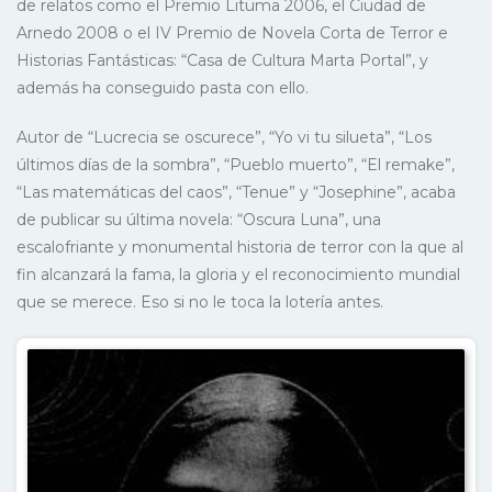
de relatos como el Premio Lituma 2006, el Ciudad de
Arnedo 2008 o el IV Premio de Novela Corta de Terror e
Historias Fantásticas: “Casa de Cultura Marta Portal”, y
además ha conseguido pasta con ello.
Autor de “Lucrecia se oscurece”, “Yo vi tu silueta”, “Los
últimos días de la sombra”, “Pueblo muerto”, “El remake”,
“Las matemáticas del caos”, “Tenue” y “Josephine”, acaba
de publicar su última novela: “Oscura Luna”, una
escalofriante y monumental historia de terror con la que al
fin alcanzará la fama, la gloria y el reconocimiento mundial
que se merece. Eso si no le toca la lotería antes.