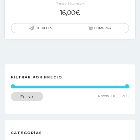
Javier Vivancos
16,00
€
DETALLES
COMPRAR
FILTRAR POR PRECIO
Preci
Preci
Precio:
10€
—
20€
Filtrar
míni
máxi
CATEGORÍAS