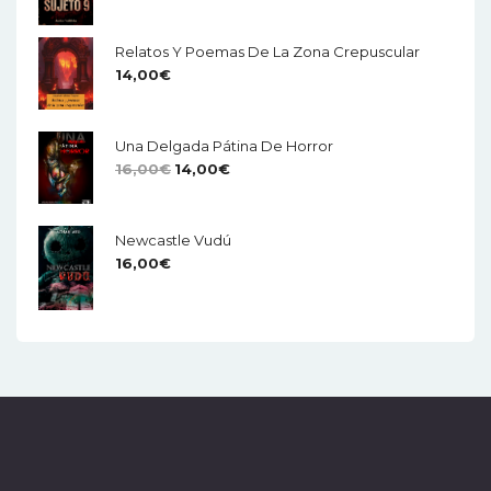
Relatos Y Poemas De La Zona Crepuscular
14,00
€
Una Delgada Pátina De Horror
El
El
16,00
€
14,00
€
Precio
Precio
Original
Actual
Newcastle Vudú
Era:
Es:
16,00
€
16,00€.
14,00€.