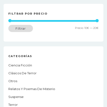
FILTRAR POR PRECIO
Preci
Preci
Precio:
10€
—
20€
Filtrar
míni
máxi
CATEGORÍAS
Ciencia Ficción
Clásicos De Terror
Otros
Relatos Y Poemas De Misterio
Suspense
Terror