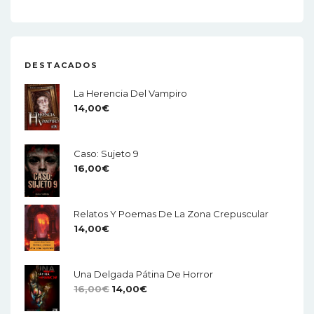
DESTACADOS
La Herencia Del Vampiro
14,00
€
Caso: Sujeto 9
16,00
€
Relatos Y Poemas De La Zona Crepuscular
14,00
€
Una Delgada Pátina De Horror
El
El
16,00
€
14,00
€
Precio
Precio